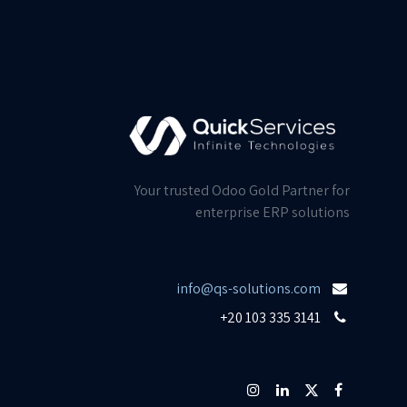
Your trusted Odoo Gold Partner for
enterprise ERP solutions
info@qs-solutions.com
+20 103 335 3141​