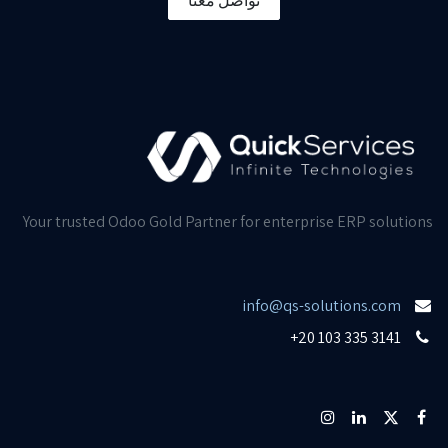
تواصل معنا
Your trusted Odoo Gold Partner for enterprise ERP solutions
info@qs-solutions.com
+20 103 335 3141​